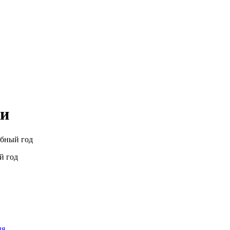
ки
ебный год
й год
ия