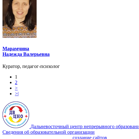
Марамчина
Надежда Валерьевна
Куратор, педагог-психолог
1
2
>
>|
Дальневосточный центр непрерывного образован
Сведения об образовательной организации
Политика Конфиденциальности
создание сайтов