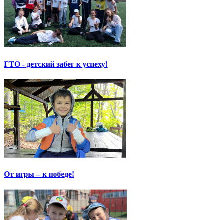
ГТО - детский забег к успеху!
От игры – к победе!