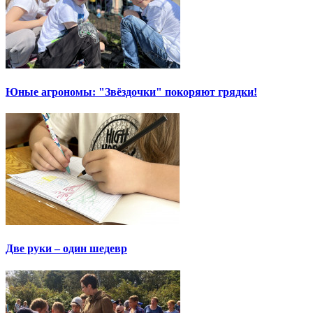
Юные агрономы: "Звёздочки" покоряют грядки!
Две руки – один шедевр