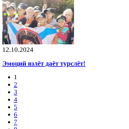
12.10.2024
Эмоций взлёт даёт турслёт!
1
2
3
4
5
6
7