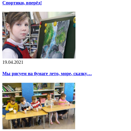
Спортики, вперёд!
19.04.2021
Мы рисуем на бумаге лето, море, сказку…