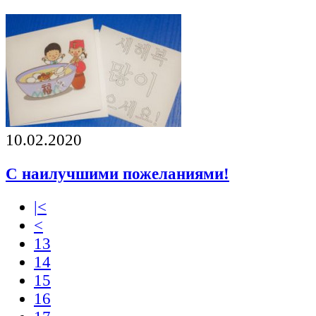
10.02.2020
С наилучшими пожеланиями!
|<
<
13
14
15
16