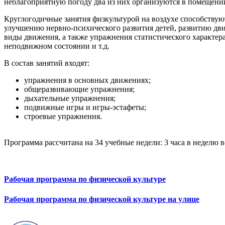
неблагоприятную погоду два из них организуются в помещении, 
Круглогодичные занятия физкультурой на воздухе способству
улучшению нервно-психического развития детей, развитию дви
виды движения, а также упражнения статистического характер
неподвижном состоянии и т.д.
В состав занятий входят:
упражнения в основных движениях;
общеразвивающие упражнения;
дыхательные упражнения;
подвижные игры и игры-эстафеты;
строевые упражнения.
Программа рассчитана на 34 учебные недели: 3 часа в неделю в
Рабочая программа по физической культуре
Рабочая программа по физической культуре на улице