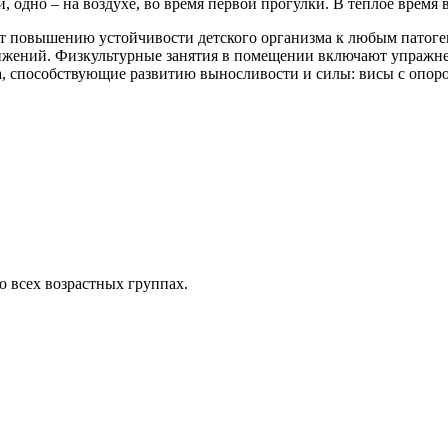
одно – на воздухе, во время первой прогулки. В тёплое время вс
ют повышению устойчивости детского организма к любым патоге
жений. Физкультурные занятия в помещении включают упражнени
а, способствующие развитию выносливости и силы: висы с опоро
о всех возрастных группах.