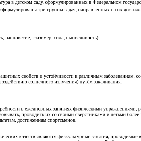
ьтура в детском саду, сформулированных в Федеральном государс
сформулированы три группы задач, направленных на их достиж
ь, равновесие, глазомер, сила, выносливость);
защитных свойств и устойчивости к различным заболеваниям, с
воздействию солнечного излучения) путём закаливания.
ребности в ежедневных занятиях физическими упражнениями, ра
овывать, проводить их со своими сверстниками и детьми более 
льтатам, достижениям спортсменов.
еских качеств являются физкультурные занятия, проводимые в д