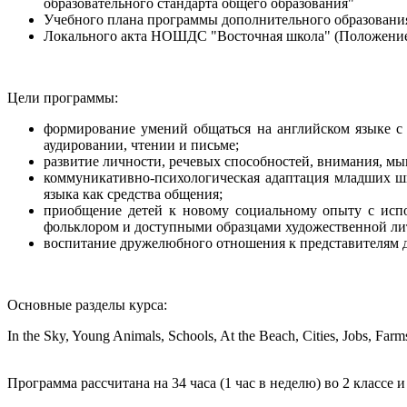
образовательного стандарта общего образования"
Учебного плана программы дополнительного образов
Локального акта НОШДС "Восточная школа" (Положение
Цели программы:
формирование умений общаться на английском языке с
аудировании, чтении и письме;
развитие личности, речевых способностей, внимания, м
коммуникативно-психологическая адаптация младших шк
языка как средства общения;
приобщение детей к новому социальному опыту с испо
фольклором и доступными образцами художественной ли
воспитание дружелюбного отношения к представителям д
Основные разделы курса:
In the Sky, Young Animals, Schools, At the Beach, Cities, Jobs, Farms
Программа рассчитана на 34 часа (1 час в неделю) во 2 классе и 