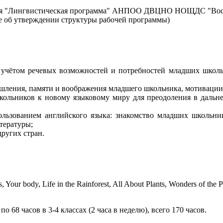
ания "Лингвистическая программа" АНПОО ДВЦНО НОЩДС "Вос
 об утверждении структуры рабочей программы)
 учётом речевых возможностей и потребностей младших школ
ышления, памяти и воображения младшего школьника, мотиваци
ольников к новому языковому миру для преодоления в дальне
льзованием английского языка: знакомство младших школьни
тературы;
ругих стран.
, Your body, Life in the Rainforest, All About Plants, Wonders of the 
по 68 часов в 3-4 классах (2 часа в неделю), всего 170 часов.