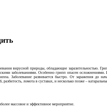
дить
евания вирусной природы, обладающие заразительностью. Грип
ескими заболеваниями. Особенно грипп опасен осложнениями. И
ппа. Заболевание развивается быстро. От заражения до нача
б, разбитость, ломота в суставах, и несколько позже – катаральн
иболее массовое и эффективное мероприятие.